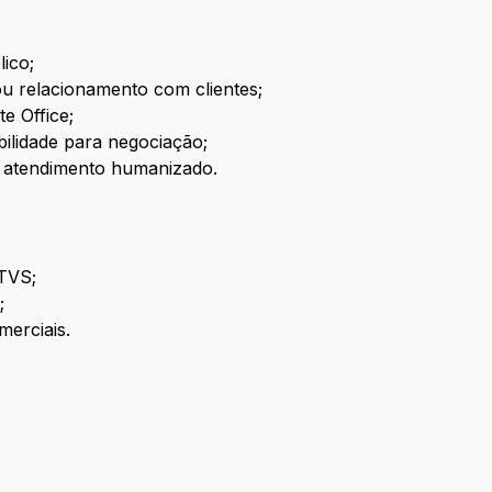
ico;
ou relacionamento com clientes;
e Office;
ilidade para negociação;
e atendimento humanizado.
TVS;
;
merciais.