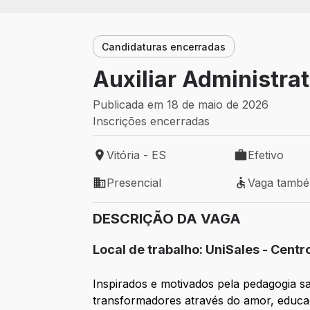
Candidaturas encerradas
Auxiliar Administrat
Publicada em 18 de maio de 2026
Inscrições encerradas
Vitória - ES
Efetivo
Local de trabalho: Vitória - ES
Tipo de vaga: 
Presencial
Vaga tamb
Modelo de trabalho: Presencial
Vaga também 
DESCRIÇÃO DA VAGA
Local de trabalho: UniSales - Centr
Inspirados e motivados pela pedagogia s
transformadores através do amor, educaç