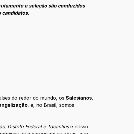
crutamento e seleção são conduzidos
s candidatos.
países do redor do mundo, os
Salesianos
.
vangelização
, e, no Brasil, somos
ás, Distrito Federal e Tocantins
e nosso
canônicas, que gerenciam as obras, que