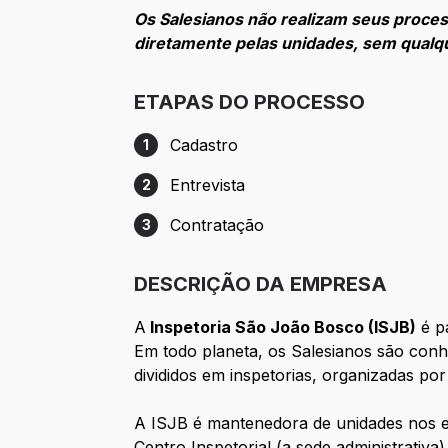
Os Salesianos não realizam seus proces
diretamente pelas unidades, sem qualqu
ETAPAS DO PROCESSO
Cadastro
1
Etapa 1: Cadastro
Entrevista
2
Etapa 2: Entrevista
Contratação
3
Etapa 3: Contratação
DESCRIÇÃO DA EMPRESA
A
Inspetoria São João Bosco (ISJB)
é p
Em todo planeta, os Salesianos são con
divididos em inspetorias, organizadas por
A ISJB é mantenedora de unidades nos 
Centro Inspetorial (a sede administrati