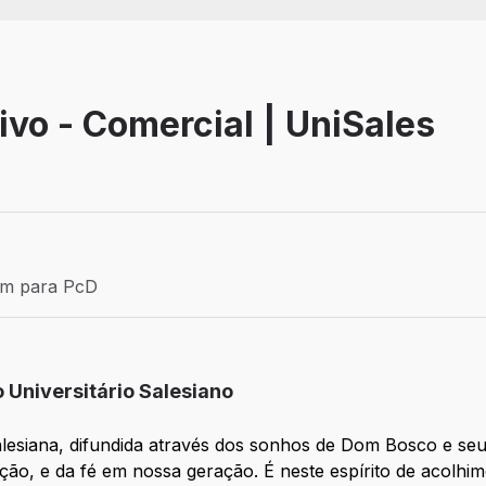
ivo - Comercial | UniSales
Efetivo
ém para PcD
para PcD
o Universitário Salesiano
alesiana, difundida através dos sonhos de Dom Bosco e se
ão, e da fé em nossa geração. É neste espírito de acolhim